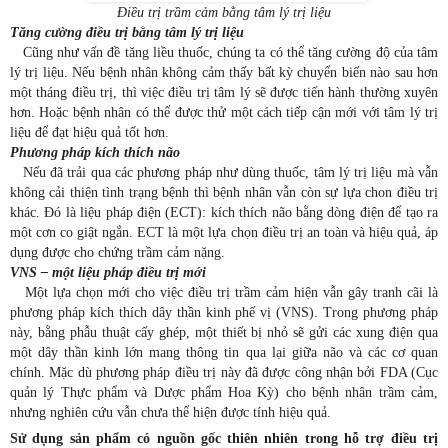
Điều trị trầm cảm bằng tâm lý trị liệu
Tăng cường điều trị bằng tâm lý trị liệu
Cũng như vấn đề tăng liều thuốc, chúng ta có thể tăng cường độ của tâm
lý trị liệu. Nếu bệnh nhân không cảm thấy bất kỳ chuyển biến nào sau hơn
một tháng điều trị, thì việc điều trị tâm lý sẽ được tiến hành thường xuyên
hơn. Hoặc bệnh nhân có thể được thử một cách tiếp cận mới với tâm lý trị
liệu để đạt hiệu quả tốt hơn.
Phương pháp kích thích não
Nếu đã trải qua các phương pháp như dùng thuốc, tâm lý trị liệu mà vẫn
không cải thiện tình trạng bệnh thì bệnh nhân vẫn còn sự lựa chon điều trị
khác. Đó là liệu pháp điện (ECT): kích thích não bằng dòng điện để tạo ra
một cơn co giật ngắn. ECT là một lựa chọn điều trị an toàn và hiệu quả, áp
dụng được cho chứng trầm cảm nặng.
VNS – một liệu pháp điều trị mới
Một lựa chọn mới cho việc điều trị trầm cảm hiện vẫn gây tranh cãi là
phương pháp kích thích dây thần kinh phế vị (VNS). Trong phương pháp
này, bằng phẫu thuật cấy ghép, một thiết bị nhỏ sẽ gửi các xung điện qua
một dây thần kinh lớn mang thông tin qua lại giữa não và các cơ quan
chính. Mặc dù phương pháp điều trị này đã được công nhận bởi FDA (Cục
quản lý Thực phẩm và Dược phẩm Hoa Kỳ) cho bệnh nhân trầm cảm,
nhưng nghiên cứu vẫn chưa thể hiện được tính hiệu quả.
Sử dụng sản phẩm có nguồn gốc thiên nhiên trong hỗ trợ điều trị