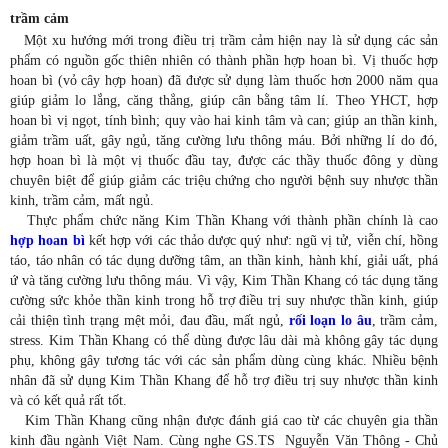
trầm cảm
Một xu hướng mới trong điều trị trầm cảm hiện nay là sử dụng các sản
phẩm có nguồn gốc thiên nhiên có thành phần hợp hoan bì. Vị thuốc hợp
hoan bì (vỏ cây hợp hoan) đã được sử dụng làm thuốc hơn 2000 năm qua
giúp giảm lo lắng, căng thẳng, giúp cân bằng tâm lí. Theo YHCT, hợp
hoan bì vị ngọt, tính bình; quy vào hai kinh tâm và can; giúp an thần kinh,
giảm trầm uất, gây ngủ, tăng cường lưu thông máu. Bởi những lí do đó,
hợp hoan bì là một vị thuốc đầu tay, được các thầy thuốc đông y dùng
chuyên biệt để giúp giảm các triệu chứng cho người bệnh suy nhược thần
kinh, trầm cảm, mất ngủ.
Thực phẩm chức năng Kim Thần Khang với thành phần chính là cao
hợp hoan bì
kết hợp với các thảo dược quý như: ngũ vị tử, viễn chí, hồng
táo, táo nhân có tác dụng dưỡng tâm, an thần kinh, hành khí, giải uất, phá
ứ và tăng cường lưu thông máu. Vì vậy, Kim Thần Khang có tác dụng tăng
cường sức khỏe thần kinh trong hỗ trợ điều trị suy nhược thần kinh, giúp
cải thiện tình trạng mệt mỏi, đau đầu, mất ngủ,
rối loạn
lo âu
, trầm cảm,
stress. Kim Thần Khang có thể dùng được lâu dài mà không gây tác dụng
phụ, không gây tương tác với các sản phẩm dùng cùng khác. Nhiều bệnh
nhân đã sử dụng Kim Thần Khang để hỗ trợ điều trị suy nhược thần kinh
và có kết quả rất tốt.
Kim Thần Khang cũng nhận được đánh giá cao từ các chuyên gia thần
kinh đầu ngành Việt Nam. Cùng nghe GS.TS Nguyễn Văn Thông - Chủ