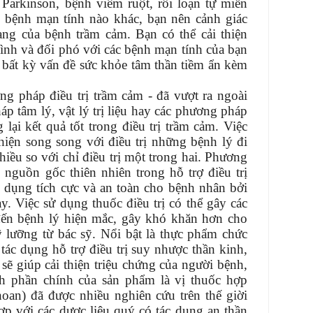
Parkinson, bệnh viêm ruột, rối loạn tự miễn
n bệnh mạn tính nào khác, bạn nên cảnh giác
ạng của bệnh trầm cảm. Bạn có thể cải thiện
ình và đối phó với các bệnh mạn tính của bạn
c bất kỳ vấn đề sức khỏe tâm thần tiềm ẩn kèm
g pháp điều trị trầm cảm - đã vượt ra ngoài
áp tâm lý, vật lý trị liệu hay các phương pháp
 lại kết quả tốt trong điều trị trầm cảm. Việc
 hiện song song với điều trị những bệnh lý đi
hiều so với chỉ điều trị một trong hai. Phương
nguồn gốc thiên nhiên trong hỗ trợ điều trị
 dụng tích cực và an toàn cho bệnh nhân bởi
. Việc sử dụng thuốc điều trị có thể gây các
ến bệnh lý hiện mắc, gây khó khăn hơn cho
kỹ lưỡng từ bác sỹ. Nổi bật là thực phẩm chức
c dụng hỗ trợ điều trị suy nhược thần kinh,
sẽ giúp cải thiện triệu chứng của người bệnh,
h phần chính của sản phẩm là vị thuốc hợp
oan) đã được nhiều nghiên cứu trên thế giời
ợp với các dược liệu quý có tác dụng an thần