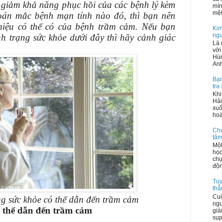
 giảm khả năng phục hồi của các bệnh lý kèm
mìn
mệt
oán mắc bệnh mạn tính nào đó, thì bạn nên
hiệu có thể có của bệnh trầm cảm. Nếu bạn
Kim
ngư
h trạng sức khỏe dưới đây thì hãy cảnh giác
Là 
với
Hùn
Anh
Bạn
tra
Khi
Hải
xuố
hoà
Chụ
tâm
Một
học
chụ
độn
Tuy
thẳ
Cuộ
ng sức khỏe có thể dẫn đến trầm cảm
ngu
ó thể dẫn đến trầm cảm
giả
sụp,