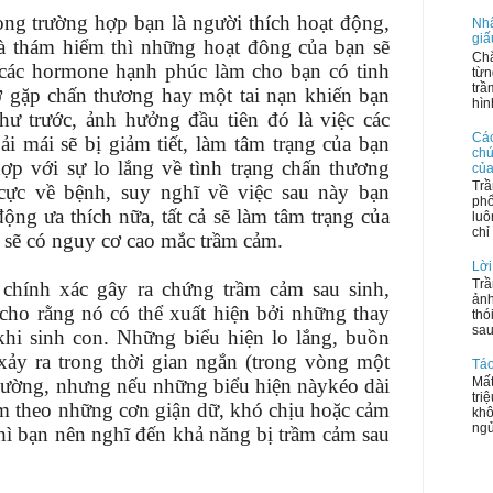
ong trường hợp bạn là người thích hoạt động,
Nhậ
giấ
 thám hiểm thì những hoạt đông của bạn sẽ
Chắ
 các hormone hạnh phúc làm cho bạn có tinh
từn
trầ
ờ gặp chấn thương hay một tai nạn khiến bạn
hìn
hư trước, ảnh hưởng đầu tiên đó là việc các
Các
i mái sẽ bị giảm tiết, làm tâm trạng của bạn
chứ
ợp với sự lo lắng về tình trạng chấn thương
của
Trầ
cực về bệnh, suy nghĩ về việc sau này bạn
phổ
ộng ưa thích nữa, tất cả sẽ làm tâm trạng của
luô
chỉ 
 sẽ có nguy cơ cao mắc trầm cảm.
Lời
Trầ
hính xác gây ra chứng trầm cảm sau sinh,
ảnh
cho rằng nó có thể xuất hiện bởi những thay
thó
sau
khi sinh con. Những biểu hiện lo lắng, buồn
xảy ra trong thời gian ngắn (trong vòng một
Táo
 thường, nhưng nếu những biểu hiện nàykéo dài
Mất
tri
m theo những cơn giận dữ, khó chịu hoặc cảm
khô
ngủ
 thì bạn nên nghĩ đến khả năng bị trầm cảm sau