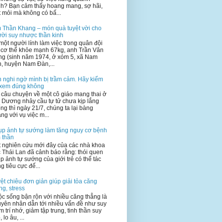
h? Bạn cảm thấy hoang mang, sợ hãi,
 mỏi mà không có bấ...
 Thần Khang – món quà tuyệt vời cho
ời suy nhược thần kinh
một người lính làm việc trong quân đội
 cơ thể khỏe mạnh 67kg, anh Trần Văn
g (sinh năm 1974, ở xóm 5, xã Nam
, huyện Nam Đàn,...
 nghi ngờ mình bị trầm cảm. Hãy kiểm
 xem đúng không
 câu chuyện về một cô giáo mang thai ở
 Dương nhảy cầu tự tử chưa kịp lắng
ng thì ngày 21/7, chúng ta lại bàng
ng với vụ việc m...
p ảnh tự sướng làm tăng nguy cơ bệnh
 thần
 nghiên cứu mới đây của các nhà khoa
 Thái Lan đã cảnh báo rằng: thói quen
p ảnh tự sướng của giới trẻ có thể tác
g tiêu cực đế...
ệt chiêu đơn giản giúp giải tỏa căng
ng, stress
c sống bận rộn với nhiều căng thẳng là
yên nhân dẫn tới nhiều vấn đề như suy
m trí nhớ, giảm tập trung, tinh thần suy
 lo âu, ...