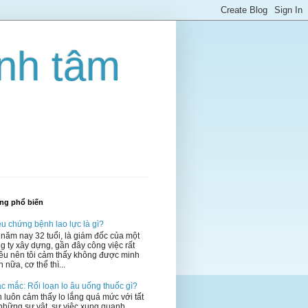
inh tâm
ăng phổ biến
ệu chứng bệnh lao lực là gì?
 năm nay 32 tuổi, là giám đốc của một
g ty xây dựng, gần đây công việc rất
ều nên tôi cảm thấy không được minh
 nữa, cơ thể thì...
c mắc: Rối loạn lo âu uống thuốc gì?
 luôn cảm thấy lo lắng quá mức với tất
những sự vật, sự việc xung quanh