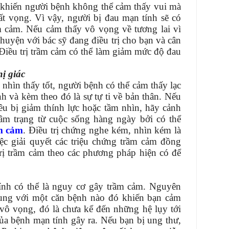
ẽ khiến người bệnh không thể cảm thấy vui mà
ất vọng. Vì vậy, người bị đau mạn tính sẽ có
 cảm. Nếu cảm thấy vô vọng về tương lai vì
huyện với bác sỹ đang điều trị cho bạn và cân
Điều trị trầm cảm có thể làm giảm mức độ đau
hị giác
nhìn thấy tốt, người bệnh có thể cảm thấy lạc
h và kèm theo đó là sự tự ti về bản thân. Nếu
u bị giảm thính lực hoặc tầm nhìn, hãy cảnh
tâm trạng từ cuộc sống hàng ngày bởi có thể
m cảm
. Điều trị chứng nghe kém, nhìn kém là
ệc giải quyết các triệu chứng trầm cảm đồng
 trị trầm cảm theo các phương pháp hiện có để
ính có thể là nguy cơ gây trầm cảm. Nguyên
ung với một căn bệnh nào đó khiến bạn cảm
vô vọng, đó là chưa kể đến những hệ lụy tới
ủa bệnh mạn tính gây ra. Nếu bạn bị ung thư,