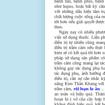
bệnh tim, bệnh phổi, bệnh 
như lupus, hoặc bất kỳ că
với những dấu hiệu tâm tr
chất lượng cuộc sống của m
tốt hơn nếu giải quyết đượ
theo.
Ngày nay có nhiều phươn
việc sử dụng thuốc. Liệu ph
điều trị tự nhiên cũng mang
điều trị trầm cảm nếu thực
kèm sẽ có kết quả tốt hơn n
pháp sử dụng sản phẩm có 
trầm cảm cũng mang lại tác
không gay tác dụng phụ hay
tác dụng phụ, ảnh hưởng đ
điều trị, cần sự cân nhắc 
năng Kim Thần Khang với tá
trầm cảm,
rối loạn lo âu
… 
an toàn và hiệu quả. Thàn
hoan bì ( vỏ của cây hợp h
khẳng định hiệu quả, kết h