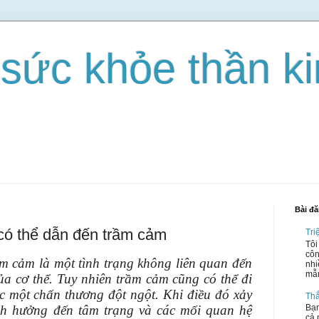
 sức khỏe thần k
Bài đ
 có thể dẫn đến trầm cảm
Tri
Tôi
côn
ầm cảm là một tình trạng không liên quan đến
nhi
mẫn
ủa cơ thể. Tuy nhiên trầm cảm cũng có thể đi
c một chấn thương đột ngột. Khi điều đó xảy
Thắ
nh hưởng đến tâm trạng và các mối quan hệ
Bạn
cả 