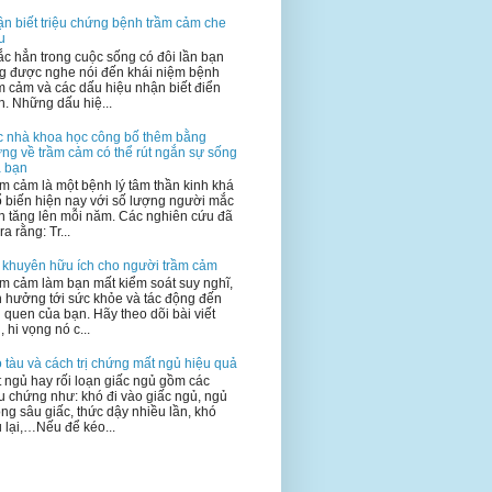
n biết triệu chứng bệnh trầm cảm che
u
c hẳn trong cuộc sống có đôi lần bạn
g được nghe nói đến khái niệm bệnh
m cảm và các dấu hiệu nhận biết điển
h. Những dấu hiệ...
 nhà khoa học công bố thêm bằng
ng về trầm cảm có thể rút ngắn sự sống
 bạn
m cảm là một bệnh lý tâm thần kinh khá
 biến hiện nay với số lượng người mắc
n tăng lên mỗi năm. Các nghiên cứu đã
ra rằng: Tr...
 khuyên hữu ích cho người trầm cảm
m cảm làm bạn mất kiểm soát suy nghĩ,
 hưởng tới sức khỏe và tác động đến
i quen của bạn. Hãy theo dõi bài viết
, hi vọng nó c...
 tàu và cách trị chứng mất ngủ hiệu quả
 ngủ hay rối loạn giấc ngủ gồm các
ệu chứng như: khó đi vào giấc ngủ, ngủ
ng sâu giấc, thức dậy nhiều lần, khó
 lại,…Nếu để kéo...