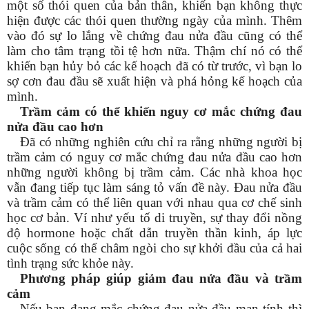
một số thói quen của bản thân, khiến bạn không thực
hiện được các thói quen thường ngày của mình. Thêm
vào đó sự lo lắng về chứng đau nửa đầu cũng có thể
làm cho tâm trạng tồi tệ hơn nữa. Thậm chí nó có thể
khiến bạn hủy bỏ các kế hoạch đã có từ trước, vì bạn lo
sợ cơn đau đầu sẽ xuất hiện và phá hỏng kế hoạch của
mình.
Trầm cảm có thể khiến nguy cơ mắc chứng đau
nửa đầu cao hơn
Đã có những nghiên cứu chỉ ra rằng những người bị
trầm cảm có nguy cơ mắc chứng đau nửa đầu cao hơn
những người không bị trầm cảm. Các nhà khoa học
vẫn đang tiếp tục làm sáng tỏ vấn đề này. Đau nửa đầu
và trầm cảm có thể liên quan với nhau qua cơ chế sinh
học cơ bản. Ví như yếu tố di truyền, sự thay đổi nồng
độ hormone hoặc chất dẫn truyền thần kinh, áp lực
cuộc sống có thể châm ngòi cho sự khởi đầu của cả hai
tình trạng sức khỏe này.
Phương pháp giúp giảm đau nửa đầu và trầm
cảm
Nếu bạn đang mắc chứng đau nửa đầu mạn tính thì