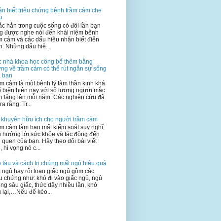
n biết triệu chứng bệnh trầm cảm che
u
c hẳn trong cuộc sống có đôi lần bạn
g được nghe nói đến khái niệm bệnh
m cảm và các dấu hiệu nhận biết điển
h. Những dấu hiệ...
 nhà khoa học công bố thêm bằng
ng về trầm cảm có thể rút ngắn sự sống
 bạn
m cảm là một bệnh lý tâm thần kinh khá
 biến hiện nay với số lượng người mắc
n tăng lên mỗi năm. Các nghiên cứu đã
ra rằng: Tr...
 khuyên hữu ích cho người trầm cảm
m cảm làm bạn mất kiểm soát suy nghĩ,
 hưởng tới sức khỏe và tác động đến
i quen của bạn. Hãy theo dõi bài viết
, hi vọng nó c...
 tàu và cách trị chứng mất ngủ hiệu quả
 ngủ hay rối loạn giấc ngủ gồm các
ệu chứng như: khó đi vào giấc ngủ, ngủ
ng sâu giấc, thức dậy nhiều lần, khó
 lại,…Nếu để kéo...