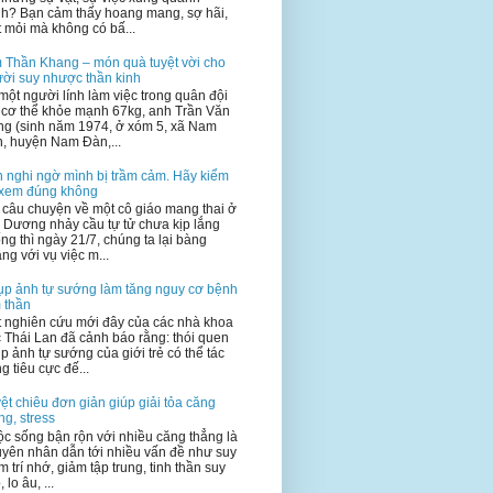
h? Bạn cảm thấy hoang mang, sợ hãi,
 mỏi mà không có bấ...
 Thần Khang – món quà tuyệt vời cho
ời suy nhược thần kinh
một người lính làm việc trong quân đội
 cơ thể khỏe mạnh 67kg, anh Trần Văn
g (sinh năm 1974, ở xóm 5, xã Nam
, huyện Nam Đàn,...
 nghi ngờ mình bị trầm cảm. Hãy kiểm
 xem đúng không
 câu chuyện về một cô giáo mang thai ở
 Dương nhảy cầu tự tử chưa kịp lắng
ng thì ngày 21/7, chúng ta lại bàng
ng với vụ việc m...
p ảnh tự sướng làm tăng nguy cơ bệnh
 thần
 nghiên cứu mới đây của các nhà khoa
 Thái Lan đã cảnh báo rằng: thói quen
p ảnh tự sướng của giới trẻ có thể tác
g tiêu cực đế...
ệt chiêu đơn giản giúp giải tỏa căng
ng, stress
c sống bận rộn với nhiều căng thẳng là
yên nhân dẫn tới nhiều vấn đề như suy
m trí nhớ, giảm tập trung, tinh thần suy
 lo âu, ...