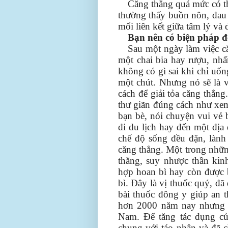
Căng thẳng quá mức có th
thường thấy buồn nôn, đau 
mối liên kết giữa tâm lý và 
Bạn nên có biện pháp để
Sau một ngày làm việc c
một chai bia hay rượu, nh
không có gì sai khi chỉ uốn
một chút. Nhưng nó sẽ là 
cách để giải tỏa căng thẳng.
thư giãn đúng cách như xem
bạn bè, nói chuyện vui vẻ 
đi du lịch hay đến một địa
chế độ sống đều đặn, lành 
căng thẳng. Một trong những
thẳng, suy nhược thần kin
hợp hoan bì hay còn được b
bì. Đây là vị thuốc quý, đ
bài thuốc đông y giúp an th
hơn 2000 năm nay nhưng g
Nam. Để tăng tác dụng củ
chung với táo nhân và đã c