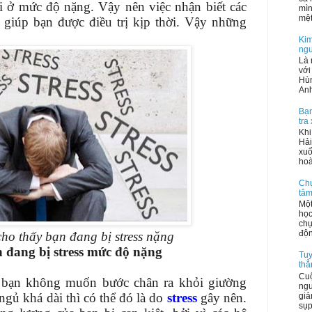
hi ở mức độ nặng. Vậy nên việc nhận biết các
mìn
mệt
ẽ giúp bạn được điều trị kịp thời. Vậy những
Kim
ngư
Là 
với
Hùn
Anh
Bạn
tra
Khi
Hải
xuố
hoà
Chụ
tâm
Một
học
chụ
độn
cho thấy bạn đang bị stress nặng
n đang bị stress mức độ nặng
Tuy
thẳ
Cuộ
 bạn không muốn bước chân ra khỏi giường
ngu
ngủ khá dài thì có thể đó là do
stress
gây nên.
giả
sụp,