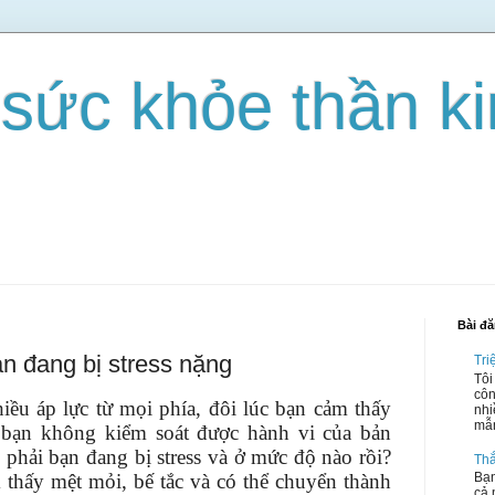
 sức khỏe thần k
Bài đ
ạn đang bị stress nặng
Tri
Tôi
côn
iều áp lực từ mọi phía, đôi lúc bạn cảm thấy
nhi
mẫn
 bạn không kiểm soát được hành vi của bản
 phải bạn đang bị stress và ở mức độ nào rồi?
Thắ
m thấy mệt mỏi, bế tắc và có thể chuyển thành
Bạn
cả 