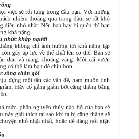
 rỗng
ọi việc sẽ rối tung trong đầu bạn. Với những
rách nhiệm thoáng qua trong đầu, sẽ rất khó
ng điều nhỏ nhặt. Nếu bạn hay bị quên thì bạn
ẳng khá nặng.
au nhức khắp người
thẳng không chỉ ảnh hưởng tới khả năng tập
còn gây áp lực về thể chất lên cơ thể. Bạn sẽ
ầu đau và nặng, choáng váng. Một cái vươn
ng có thể làm bạn dễ chịu hơn.
c sống chăn gối
hịu đựng một tấn các vấn đề, ham muốn tình
 giảm. Hãy cố gắng giảm bớt căng thẳng bằng
yên.
uá mức, phần nguyên thủy não bộ của bạn sẽ
 này giải thích tại sao khi ta bị căng thẳng sẽ
chuyện nhỏ nhặt nhất, hoặc dễ dàng nổi giận
óa