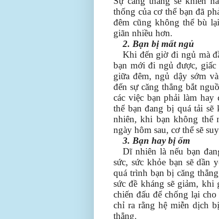
Sự căng thẳng sẽ khiến nă
thống của cơ thể bạn đã ph
đêm cũng không thể bù lại
giãn nhiều hơn.
2. Bạn bị mất ngủ
Khi đến giờ đi ngủ mà đầ
bạn mới đi ngủ được, giấc
giữa đêm, ngủ dậy sớm và 
đến sự căng thẳng bắt nguồ
các việc bạn phải làm hay 
thể bạn đang bị quá tải sẽ
nhiên, khi bạn không thể 
ngày hôm sau, cơ thể sẽ suy
3. Bạn hay bị ốm
Dĩ nhiên là nếu bạn đan
sức, sức khỏe bạn sẽ dần y
quá trình bạn bị căng thẳng
sức đề kháng sẽ giảm, khi 
chiến đấu để chống lại ch
chỉ ra rằng hệ miễn dịch 
thẳng.