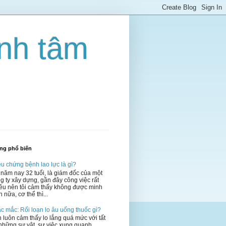
inh tâm
ăng phổ biến
ệu chứng bệnh lao lực là gì?
 năm nay 32 tuổi, là giám đốc của một
g ty xây dựng, gần đây công việc rất
ều nên tôi cảm thấy không được minh
 nữa, cơ thể thì...
c mắc: Rối loạn lo âu uống thuốc gì?
 luôn cảm thấy lo lắng quá mức với tất
những sự vật, sự việc xung quanh