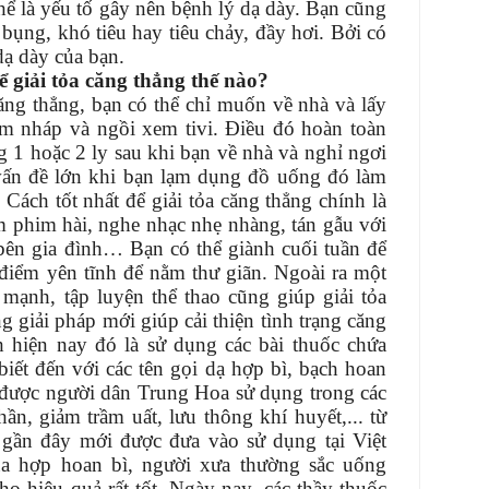
ể là yếu tố gây nên bệnh lý dạ dày. Bạn cũng
bụng, khó tiêu hay tiêu chảy, đầy hơi. Bởi có
dạ dày của bạn.
 giải tỏa căng thẳng thế nào?
ăng thẳng, bạn có thể chỉ muốn về nhà và lấy
ấm nháp và ngồi xem tivi. Điều đó hoàn toàn
g 1 hoặc 2 ly sau khi bạn về nhà và nghỉ ngơi
vấn đề lớn khi bạn lạm dụng đồ uống đó làm
 Cách tốt nhất để giải tỏa căng thẳng chính là
 phim hài, nghe nhạc nhẹ nhàng, tán gẫu với
bên gia đình… Bạn có thể giành cuối tuần để
 điểm yên tĩnh để nằm thư giãn. Ngoài ra một
mạnh, tập luyện thể thao cũng giúp giải tỏa
 giải pháp mới giúp cải thiện tình trạng căng
h hiện nay đó là sử dụng các bài thuốc chứa
iết đến với các tên gọi dạ hợp bì, bạch hoan
ã được người dân Trung Hoa sử dụng trong các
ần, giảm trầm uất, lưu thông khí huyết,... từ
ần đây mới được đưa vào sử dụng tại Việt
a hợp hoan bì, người xưa thường sắc uống
ho hiệu quả rất tốt. Ngày nay, các thầy thuốc