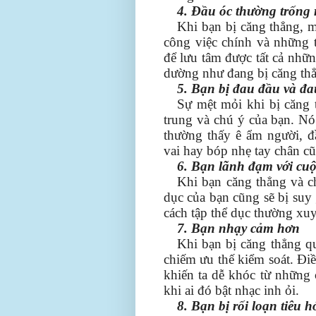
4. Đầu óc thường trống
Khi bạn bị căng thẳng, m
công việc chính và những t
để lưu tâm được tất cả nhữ
dường như đang bị căng th
5. Bạn bị đau đầu và đ
Sự mệt mỏi khi bị căng 
trung và chú ý của bạn. Nó 
thường thấy ê ẩm người, đ
vai hay bóp nhẹ tay chân cũ
6. Bạn lãnh đạm với cuộ
Khi bạn căng thẳng và c
dục của bạn cũng sẽ bị suy
cách tập thể dục thường xu
7. Bạn nhạy cảm hơn
Khi bạn bị căng thẳng q
chiếm ưu thế kiểm soát. Điều
khiến ta dễ khóc từ những 
khi ai đó bật nhạc inh ỏi.
8. Bạn bị rối loạn tiêu h