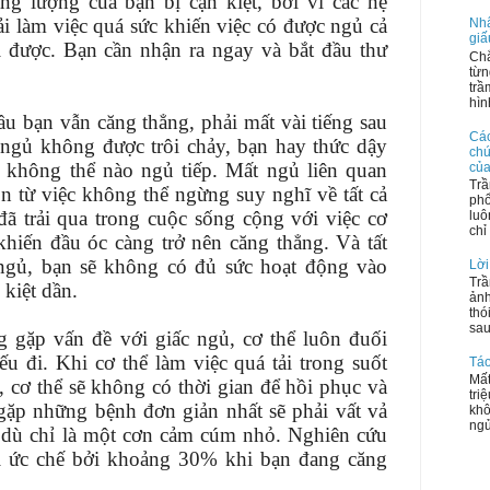
ng lượng của bạn bị cạn kiệt, bởi vì các hệ
ải làm việc quá sức khiến việc có được ngủ cả
Nhậ
giấ
 được. Bạn cần nhận ra ngay và bắt đầu thư
Chắ
từn
trầ
hìn
u bạn vẫn căng thẳng, phải mất vài tiếng sau
Các
 ngủ không được trôi chảy, bạn hay thức dậy
chứ
không thể nào ngủ tiếp. Mất ngủ liên quan
của
Trầ
n từ việc không thể ngừng suy nghĩ về tất cả
phổ
đã trải qua trong cuộc sống cộng với việc cơ
luô
chỉ 
 khiến đầu óc càng trở nên căng thẳng. Và tất
ngủ, bạn sẽ không có đủ sức hoạt động vào
Lời
Trầ
 kiệt dần.
ảnh
thó
sau
g gặp vấn đề với giấc ngủ, cơ thể luôn đuối
ếu đi. Khi cơ thể làm việc quá tải trong suốt
Táo
Mất
, cơ thể sẽ không có thời gian để hồi phục và
tri
gặp những bệnh đơn giản nhất sẽ phải vất vả
khô
ngủ
o dù chỉ là một cơn cảm cúm nhỏ. Nghiên cứu
bị ức chế bởi khoảng 30% khi bạn đang căng