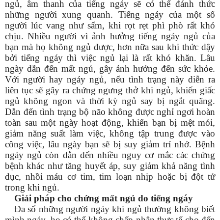
ngủ, âm thanh của tiếng ngáy sẽ có thể đánh thức
những người xung quanh. Tiếng ngáy của một số
người lúc vang như sấm, khi rọt rẹt phì phò rất khó
chịu. Nhiều người vì ảnh hưởng tiếng ngáy ngủ của
bạn mà họ không ngủ được, hơn nữa sau khi thức dậy
bởi tiếng ngáy thì việc ngủ lại là rất khó khăn. Lâu
ngày dẫn đến mất ngủ, gây ảnh hưởng đến sức khỏe.
Với người hay ngáy ngủ, nếu tình trạng này diễn ra
liên tục sẽ gây ra chứng ngưng thở khi ngủ, khiến giấc
ngủ không ngon và thời kỳ ngủ say bị ngắt quãng.
Dẫn đến tình trạng bộ não không được nghỉ ngơi hoàn
toàn sau một ngày hoạt động, khiến bạn bị mệt mỏi,
giảm năng suất làm việc, không tập trung được vào
công việc, lâu ngày bạn sẽ bị suy giảm trí nhớ. Bệnh
ngáy ngủ còn dẫn đến nhiều nguy cơ mắc các chứng
bệnh khác như tăng huyết áp, suy giảm khả năng tình
dục, nhồi máu cơ tim, tim loạn nhịp hoặc bị đột tử
trong khi ngủ.
Giải pháp cho chứng mất ngủ do tiếng ngáy
Đa số những người ngáy khi ngủ thường không biết
mình ngáy, họ có thể không chấp nhận thực tế cho đến