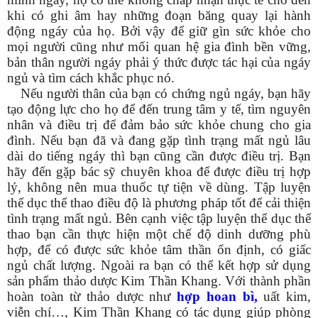
khi có ghi âm hay những đoạn băng quay lại hành
động ngáy của họ. Bởi vậy để giữ gìn sức khỏe cho
mọi người cũng như mối quan hệ gia đình bền vững,
bản thân người ngáy phải ý thức được tác hại của ngáy
ngủ và tìm cách khắc phục nó.
Nếu người thân của bạn có chứng ngủ ngáy, bạn hãy
tạo động lực cho họ để đến trung tâm y tế, tìm nguyên
nhân và điều trị để đảm bảo sức khỏe chung cho gia
đình. Nếu bạn đã và đang gặp tình trạng mất ngủ lâu
dài do tiếng ngáy thì bạn cũng cần được điều trị. Bạn
hãy đến gặp bác sỹ chuyên khoa để được điều trị hợp
lý, không nên mua thuốc tự tiện về dùng. Tập luyện
thể dục thể thao điều độ là phương pháp tốt để cải thiện
tình trạng mất ngủ. Bên cạnh việc tập luyện thể dục thể
thao bạn cần thực hiện một chế độ dinh dưỡng phù
hợp, để có được sức khỏe tâm thần ổn định, có giấc
ngủ chất lượng. Ngoài ra bạn có thể kết hợp sử dụng
sản phẩm thảo dược Kim Thần Khang. Với thành phần
hoàn toàn từ thảo dược như
hợp hoan bì
,
uất kim,
viễn chí…, Kim Thần Khang có tác dụng giúp phòng